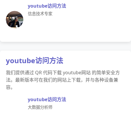
youtube访问方法
信息技术专家
youtube访问方法
我们提供通过 QR 代码下载 youtube网站 的简单安全方
法。最新版本可在我们的网站上下载，并与各种设备兼
容。
youtube访问方法
大数据分析师