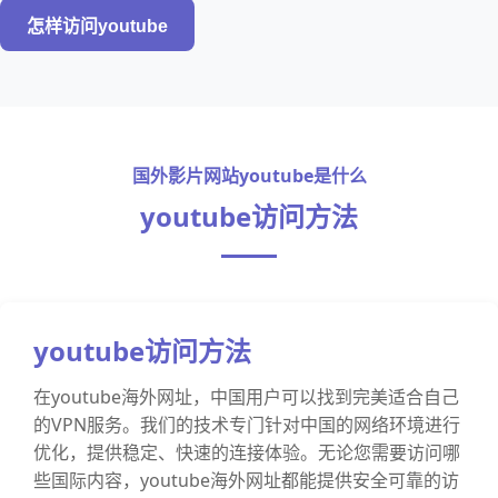
怎样访问youtube
国外影片网站youtube是什么
youtube访问方法
youtube访问方法
在youtube海外网址，中国用户可以找到完美适合自己
的VPN服务。我们的技术专门针对中国的网络环境进行
优化，提供稳定、快速的连接体验。无论您需要访问哪
些国际内容，youtube海外网址都能提供安全可靠的访