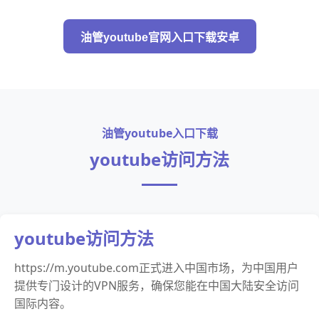
油管youtube官网入口下载安卓
油管youtube入口下载
youtube访问方法
youtube访问方法
https://m.youtube.com正式进入中国市场，为中国用户
提供专门设计的VPN服务，确保您能在中国大陆安全访问
国际内容。