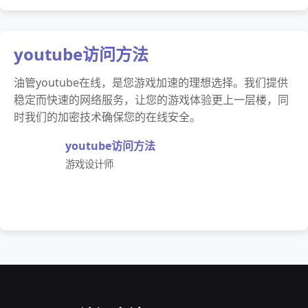
youtube访问方法
油管youtube在线，是您游戏加速的理想选择。我们提供
稳定而快速的网络服务，让您的游戏体验更上一层楼，同
时我们的加密技术确保您的在线安全。
youtube访问方法
游戏设计师